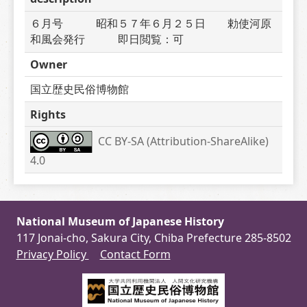
６月号　　　昭和５７年６月２５日　　勅使河原
和風会発行　　　即日閲覧：可
Owner
国立歴史民俗博物館
Rights
CC BY-SA (Attribution-ShareAlike) 
4.0
National Museum of Japanese History
117 Jonai-cho, Sakura City, Chiba Prefecture 285-8502
Privacy Policy
Contact Form