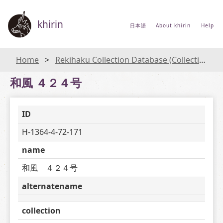
khirin
日本語
About khirin
Help
Home
Rekihaku Collection Database (Collections Database of the National Museum of Japanese History)
和風 ４２４号
ID
H-1364-4-72-171
name
和風　４２４号
alternatename
collection