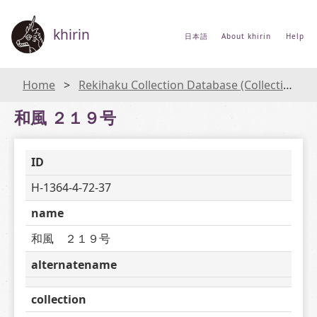
khirin
日本語
About khirin
Help
Home
Rekihaku Collection Database (Collections Database of the National Museum of Japanese History)
和風 ２１９号
ID
H-1364-4-72-37
name
和風　２１９号
alternatename
collection