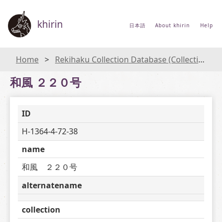
khirin
日本語
About khirin
Help
Home
Rekihaku Collection Database (Collections Database of the National Museum of Japanese History)
和風 ２２０号
ID
H-1364-4-72-38
name
和風　２２０号
alternatename
collection