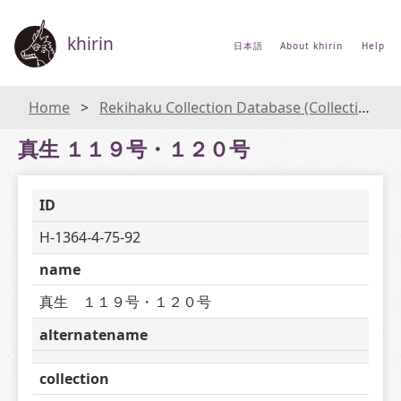
khirin
日本語
About khirin
Help
Home
Rekihaku Collection Database (Collections Database of the National Museum of Japanese History)
真生 １１９号・１２０号
ID
H-1364-4-75-92
name
真生　１１９号・１２０号
alternatename
collection