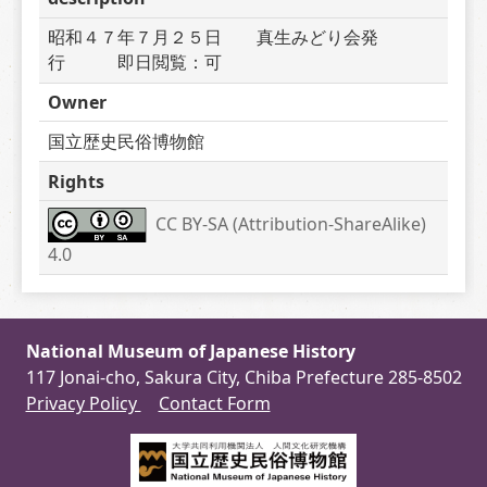
昭和４７年７月２５日　　真生みどり会発
行　　　即日閲覧：可
Owner
国立歴史民俗博物館
Rights
CC BY-SA (Attribution-ShareAlike) 
4.0
National Museum of Japanese History
117 Jonai-cho, Sakura City, Chiba Prefecture 285-8502
Privacy Policy
Contact Form