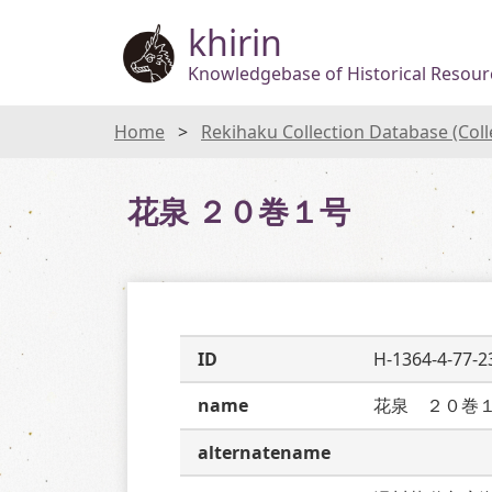
khirin
Knowledgebase of Historical Resourc
Home
Rekihaku Collection Database (Col
花泉 ２０巻１号
ID
H-1364-4-77-2
name
花泉　２０巻
alternatename