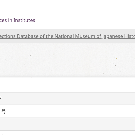
es in Institutes
lections Database of the National Museum of Japanese Hist
3
１号