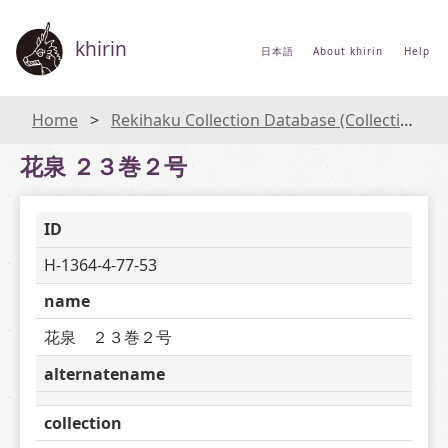
khirin
日本語
About khirin
Help
Home
Rekihaku Collection Database (Collections Database of the National Museum of Japanese History)
花泉 ２３巻２号
ID
H-1364-4-77-53
name
花泉　２３巻２号
alternatename
collection