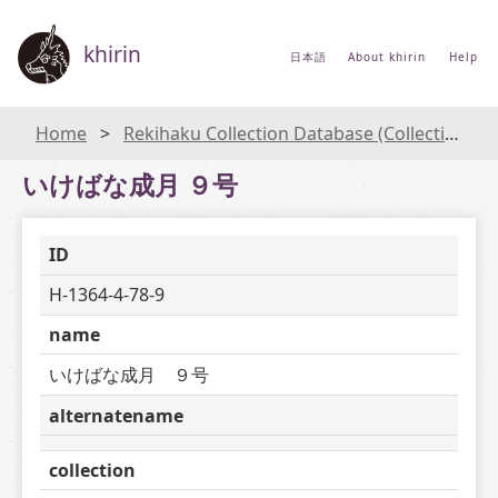
khirin
日本語
About khirin
Help
Home
Rekihaku Collection Database (Collections Database of the National Museum of Japanese History)
いけばな成月 ９号
ID
H-1364-4-78-9
name
いけばな成月　９号
alternatename
collection