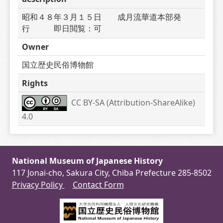
昭和４８年３月１５日　　成月流華道本部発
行　　　即日閲覧：可
Owner
国立歴史民俗博物館
Rights
CC BY-SA (Attribution-ShareAlike) 
4.0
National Museum of Japanese History
117 Jonai-cho, Sakura City, Chiba Prefecture 285-8502
Privacy Policy
Contact Form