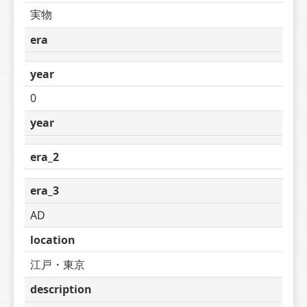
実物
era
year
0
year
era_2
era_3
AD
location
江戸・東京
description