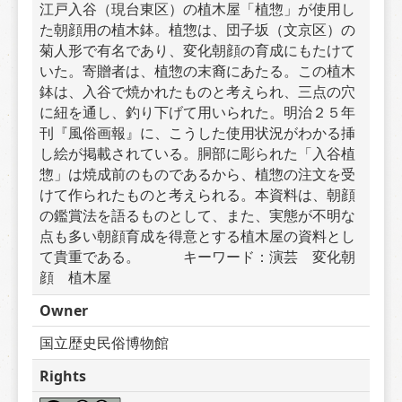
江戸入谷（現台東区）の植木屋「植惣」が使用し
た朝顔用の植木鉢。植惣は、団子坂（文京区）の
菊人形で有名であり、変化朝顔の育成にもたけて
いた。寄贈者は、植惣の末裔にあたる。この植木
鉢は、入谷で焼かれたものと考えられ、三点の穴
に紐を通し、釣り下げて用いられた。明治２５年
刊『風俗画報』に、こうした使用状況がわかる挿
し絵が掲載されている。胴部に彫られた「入谷植
惣」は焼成前のものであるから、植惣の注文を受
けて作られたものと考えられる。本資料は、朝顔
の鑑賞法を語るものとして、また、実態が不明な
点も多い朝顔育成を得意とする植木屋の資料とし
て貴重である。　　　キーワード：演芸　変化朝
顔　植木屋
Owner
国立歴史民俗博物館
Rights