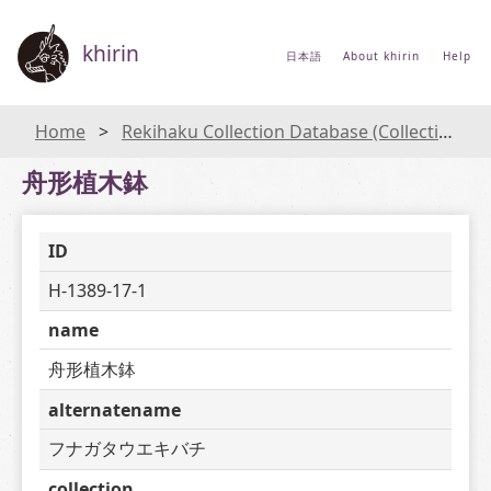
khirin
日本語
About khirin
Help
Home
Rekihaku Collection Database (Collections Database of the National Museum of Japanese History)
舟形植木鉢
ID
H-1389-17-1
name
舟形植木鉢
alternatename
フナガタウエキバチ
collection