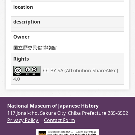
location
description
Owner
国立歴史民俗博物館
Rights
CC BY-SA (Attribution-ShareAlike) 
4.0
National Museum of Japanese History
117 Jonai-cho, Sakura City, Chiba Prefecture 285-8502
Privacy Policy
Contact Form