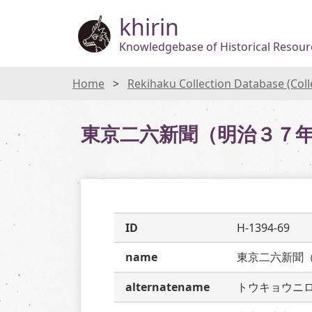
khirin
Knowledgebase of Historical Resourc
Home
Rekihaku Collection Database (Col
東京二六新聞（明治３７
ID
H-1394-69
name
東京二六新聞
alternatename
トウキョウニ