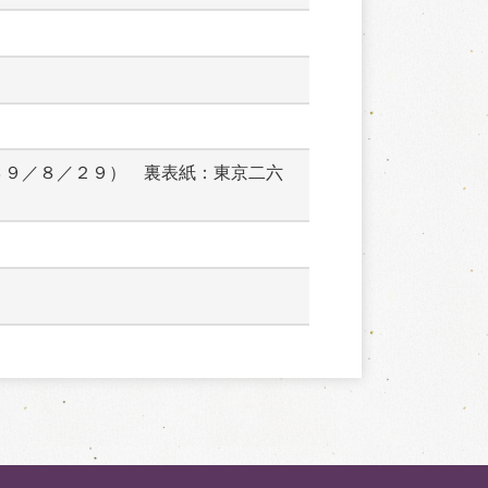
３９／８／２９）　裏表紙：東京二六