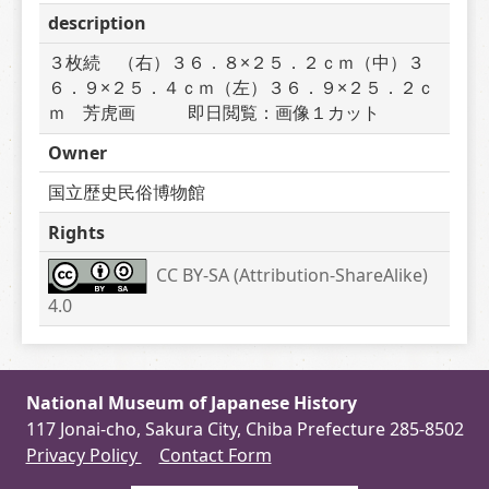
description
３枚続　（右）３６．８×２５．２ｃｍ（中）３
６．９×２５．４ｃｍ（左）３６．９×２５．２ｃ
ｍ　芳虎画　　　即日閲覧：画像１カット
Owner
国立歴史民俗博物館
Rights
CC BY-SA (Attribution-ShareAlike) 
4.0
National Museum of Japanese History
117 Jonai-cho, Sakura City, Chiba Prefecture 285-8502
Privacy Policy
Contact Form