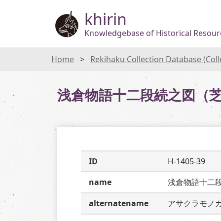
khirin
Knowledgebase of Historical Resourc
Home
Rekihaku Collection Database (Col
浅倉物語十二段続之図（
ID
H-1405-39
name
浅倉物語十二
alternatename
アサクラモノ