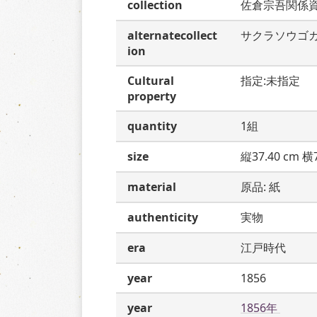
collection
佐倉宗吾関係
alternatecollect
サクラソウゴ
ion
Cultural
指定:未指定
property
quantity
1組
size
縦37.40 cm 横7
material
原品: 紙
authenticity
実物
era
江戸時代
year
1856
year
1856年