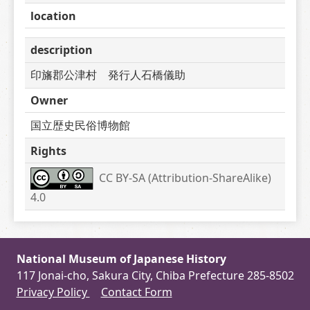
location
description
印旛郡公津村　発行人石橋儀助
Owner
国立歴史民俗博物館
Rights
CC BY-SA (Attribution-ShareAlike) 
4.0
National Museum of Japanese History
117 Jonai-cho, Sakura City, Chiba Prefecture 285-8502
Privacy Policy
Contact Form