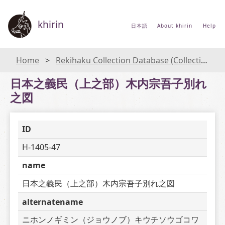
khirin
日本語
About khirin
Help
Home
Rekihaku Collection Database (Collections Database of the National Museum of Japanese History)
日本之義民（上之部）木内宗吾子別れ
之図
ID
H-1405-47
name
日本之義民（上之部）木内宗吾子別れ之図
alternatename
ニホンノギミン（ジョウノブ）キウチソウゴコワ