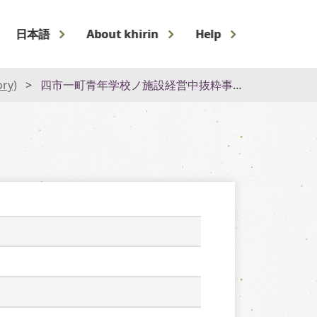
日本語
About khirin
Help
ory)
四市一町青年学校ノ施設経営中抜粋事項