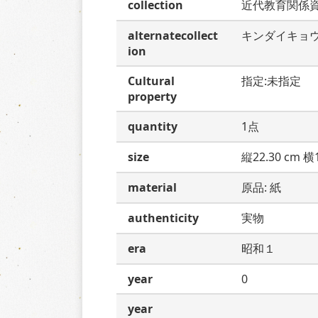
collection
近代教育関係
alternatecollect
キンダイキョ
ion
Cultural
指定:未指定
property
quantity
1点
size
縦22.30 cm 横1
material
原品: 紙
authenticity
実物
era
昭和１
year
0
year