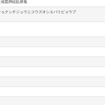
二候図押絵貼屏風
ショクシチジュウニコウズオシエバリビョウブ