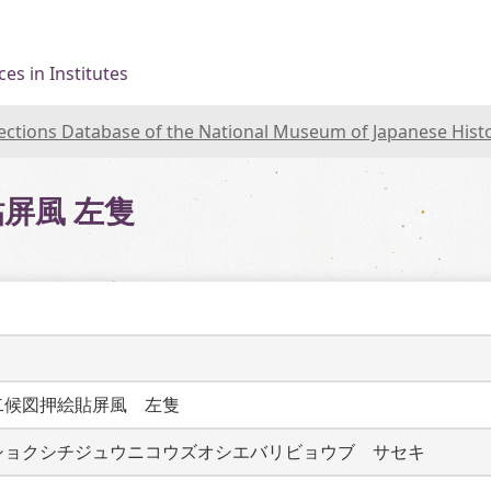
es in Institutes
lections Database of the National Museum of Japanese Hist
屏風 左隻
二候図押絵貼屏風　左隻　
ショクシチジュウニコウズオシエバリビョウブ　サセキ