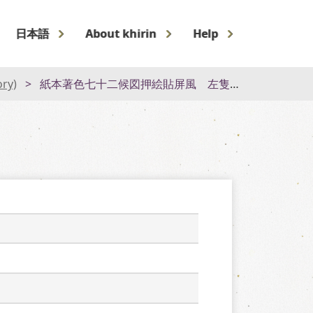
日本語
About khirin
Help
ory)
紙本著色七十二候図押絵貼屏風 左隻