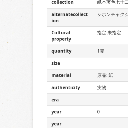
collection
紙本著色七十
alternatecollect
シホンチャク
ion
Cultural
指定:未指定
property
quantity
1隻
size
material
原品: 紙
authenticity
実物
era
year
0
year