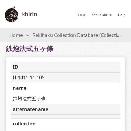
khirin
日本語
About khirin
Help
Home
Rekihaku Collection Database (Collections Database of the National Museum of Japanese History)
鉄炮法式五ヶ條
ID
H-1411-11-105
name
鉄炮法式五ヶ條
alternatename
collection