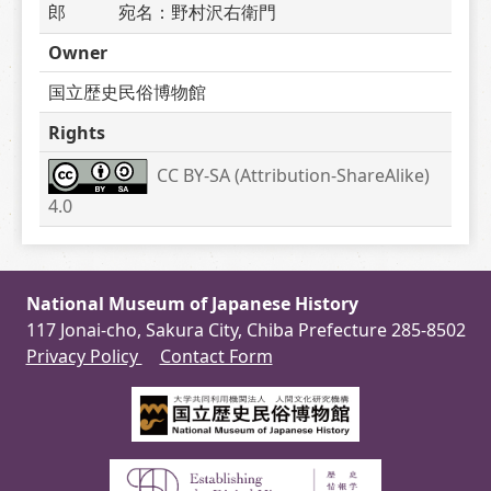
郎　　　宛名：野村沢右衛門　　　
Owner
国立歴史民俗博物館
Rights
CC BY-SA (Attribution-ShareAlike) 
4.0
National Museum of Japanese History
117 Jonai-cho, Sakura City, Chiba Prefecture 285-8502
Privacy Policy
Contact Form