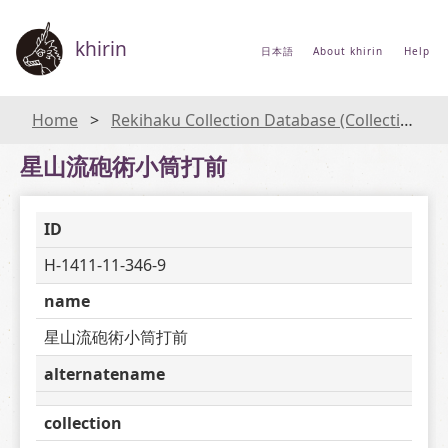
khirin
日本語
About khirin
Help
Home
Rekihaku Collection Database (Collections Database of the National Museum of Japanese History)
星山流砲術小筒打前
ID
H-1411-11-346-9
name
星山流砲術小筒打前
alternatename
collection