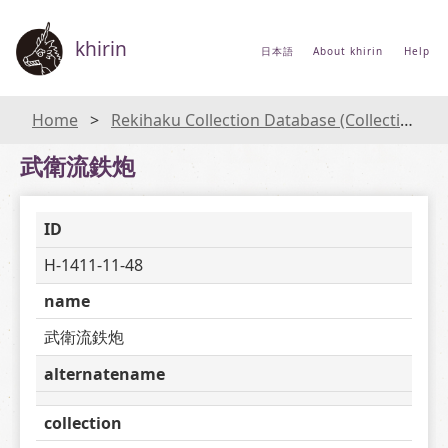
khirin
日本語
About khirin
Help
Home
Rekihaku Collection Database (Collections Database of the National Museum of Japanese History)
武衛流鉄炮
ID
H-1411-11-48
name
武衛流鉄炮
alternatename
collection