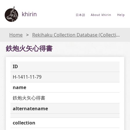
khirin
日本語
About khirin
Help
Home
Rekihaku Collection Database (Collections Database of the National Museum of Japanese History)
鉄炮火矢心得書
ID
H-1411-11-79
name
鉄炮火矢心得書
alternatename
collection