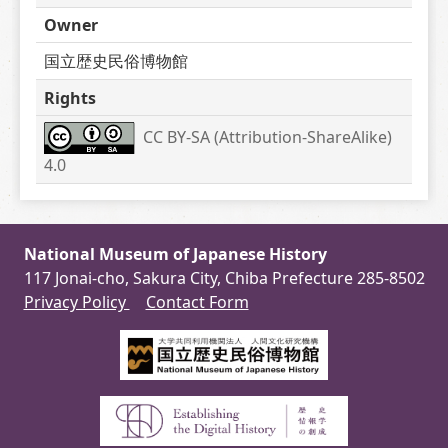
Owner
国立歴史民俗博物館
Rights
CC BY-SA (Attribution-ShareAlike) 
4.0
National Museum of Japanese History
117 Jonai-cho, Sakura City, Chiba Prefecture 285-8502
Privacy Policy
Contact Form