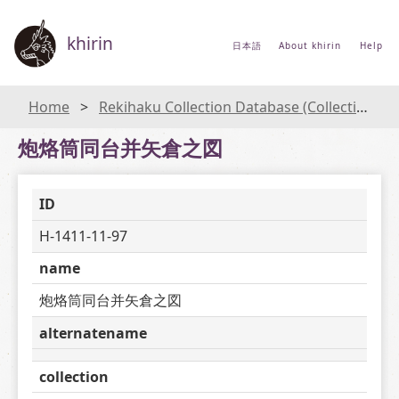
khirin
日本語
About khirin
Help
Home
Rekihaku Collection Database (Collections Database of the National Museum of Japanese History)
炮烙筒同台并矢倉之図
ID
H-1411-11-97
name
炮烙筒同台并矢倉之図
alternatename
collection