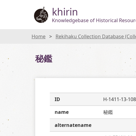
khirin
Knowledgebase of Historical Resourc
Home
Rekihaku Collection Database (Col
秘鑑
ID
H-1411-13-108
name
秘鑑
alternatename