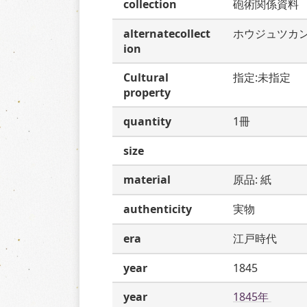
collection
砲術関係資料
alternatecollect
ホウジュツカ
ion
Cultural
指定:未指定
property
quantity
1冊
size
material
原品: 紙
authenticity
実物
era
江戸時代
year
1845
year
1845年