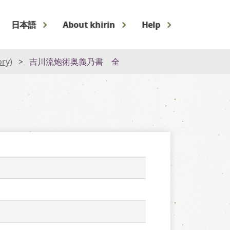
日本語
About khirin
Help
ory)
吉川流炮術奥義乃書 全