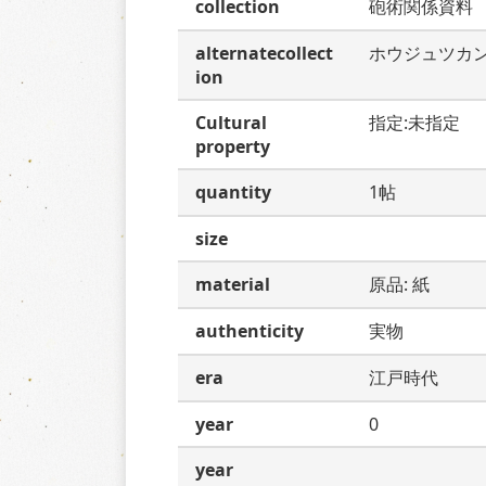
collection
砲術関係資料
alternatecollect
ホウジュツカ
ion
Cultural
指定:未指定
property
quantity
1帖
size
material
原品: 紙
authenticity
実物
era
江戸時代
year
0
year