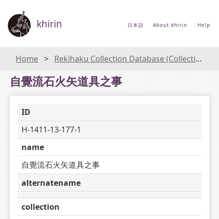
khirin
日本語
About khirin
Help
Home
Rekihaku Collection Database (Collections Database of the National Museum of Japanese History)
自覺流石火矢道具之事
ID
H-1411-13-177-1
name
自覺流石火矢道具之事
alternatename
collection