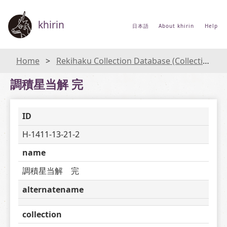
khirin
日本語
About khirin
Help
Home
Rekihaku Collection Database (Collections Database of the National Museum of Japanese History)
調積星当解 完
ID
H-1411-13-21-2
name
調積星当解　完
alternatename
collection