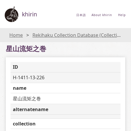
khirin
日本語
About khirin
Help
Home
Rekihaku Collection Database (Collections Database of the National Museum of Japanese History)
星山流矩之巻
ID
H-1411-13-226
name
星山流矩之巻
alternatename
collection