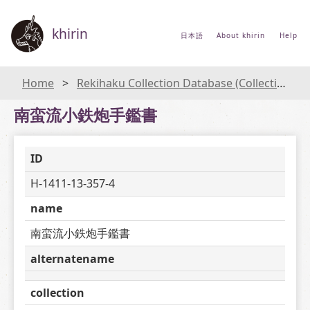
khirin
日本語
About khirin
Help
Home
Rekihaku Collection Database (Collections Database of the National Museum of Japanese History)
南蛮流小鉄炮手鑑書
ID
H-1411-13-357-4
name
南蛮流小鉄炮手鑑書
alternatename
collection