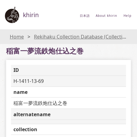
khirin
日本語
About khirin
Help
Home
Rekihaku Collection Database (Collections Database of the National Museum of Japanese History)
稲富一夢流鉄炮仕込之巻
ID
H-1411-13-69
name
稲富一夢流鉄炮仕込之巻
alternatename
collection