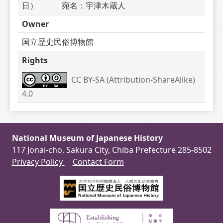
日）　　　宛名：宇津木蔵人
Owner
国立歴史民俗博物館
Rights
CC BY-SA (Attribution-ShareAlike) 
4.0
National Museum of Japanese History
117 Jonai-cho, Sakura City, Chiba Prefecture 285-8502
Privacy Policy
Contact Form