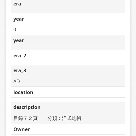
era
year
0
year
era_2
era_3
AD
location
description
目録７２頁　　分類：洋式炮術　　　
Owner