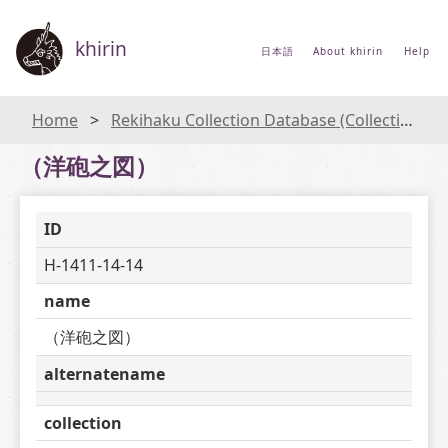
khirin
日本語
About khirin
Help
Home
Rekihaku Collection Database (Collections Database of the National Museum of Japanese History)
（洋砲之図）
ID
H-1411-14-14
name
（洋砲之図）
alternatename
collection