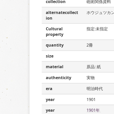
collection
砲術関係資料
alternatecollect
ホウジュツカ
ion
Cultural
指定:未指定
property
quantity
2冊
size
material
原品: 紙
authenticity
実物
era
明治時代
year
1901
year
1901年