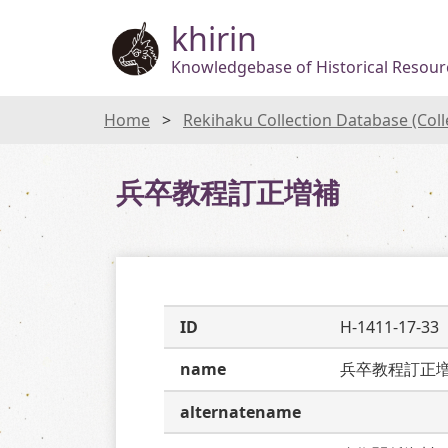
khirin
Knowledgebase of Historical Resourc
Home
Rekihaku Collection Database (Col
兵卒教程訂正増補
ID
H-1411-17-33
name
兵卒教程訂正
alternatename