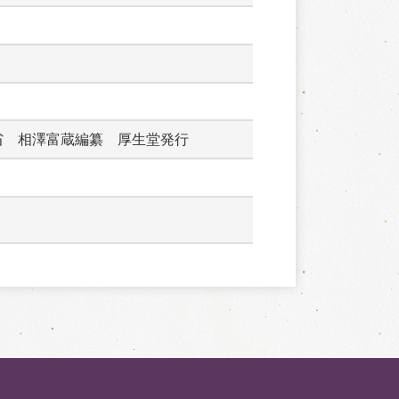
省　相澤富蔵編纂　厚生堂発行　　　