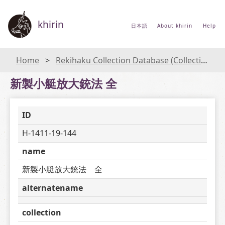
khirin
日本語
About khirin
Help
Home
Rekihaku Collection Database (Collections Database of the National Museum of Japanese History)
新製小艇放大銃法 全
ID
H-1411-19-144
name
新製小艇放大銃法　全
alternatename
collection