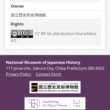
Owner
国立歴史民俗博物館
Rights
CC BY-SA (Attribution-ShareAlike) 
4.0
National Museum of Japanese History
117 Jonai-cho, Sakura City, Chiba Prefecture 285-8502
Privacy Policy
Contact Form