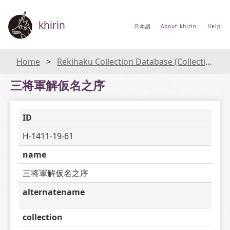
khirin
日本語
About khirin
Help
Home
Rekihaku Collection Database (Collections Database of the National Museum of Japanese History)
三将軍解仮名之序
ID
H-1411-19-61
name
三将軍解仮名之序
alternatename
collection