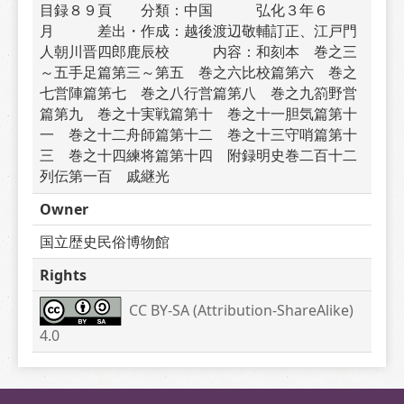
目録８９頁　　分類：中国　　　弘化３年６
月　　　差出・作成：越後渡辺敬輔訂正、江戸門
人朝川晋四郎鹿辰校　　　内容：和刻本　巻之三
～五手足篇第三～第五　巻之六比校篇第六　巻之
七営陣篇第七　巻之八行営篇第八　巻之九箚野営
篇第九　巻之十実戦篇第十　巻之十一胆気篇第十
一　巻之十二舟師篇第十二　巻之十三守哨篇第十
三　巻之十四練将篇第十四　附録明史巻二百十二
列伝第一百　戚継光
Owner
国立歴史民俗博物館
Rights
CC BY-SA (Attribution-ShareAlike) 
4.0