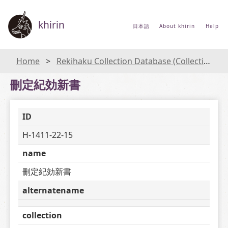
khirin
日本語
About khirin
Help
Home
Rekihaku Collection Database (Collections Database of the National Museum of Japanese History)
刪定紀効新書
ID
H-1411-22-15
name
刪定紀効新書
alternatename
collection