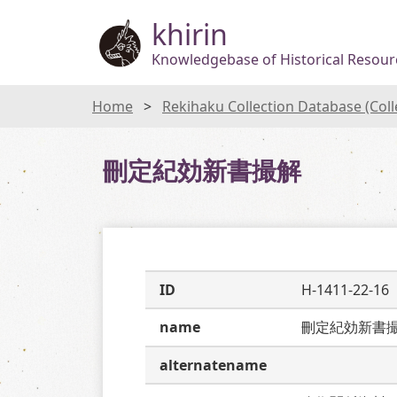
khirin
Knowledgebase of Historical Resourc
Home
Rekihaku Collection Database (Col
刪定紀効新書撮解
ID
H-1411-22-16
name
刪定紀効新書
alternatename