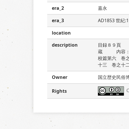
era_2
嘉永
era_3
AD1853 世紀:
location
description
目録８９頁　
蔵　　　内容
校篇第六　巻
十三　巻之十
Owner
国立歴史民俗
C
Rights