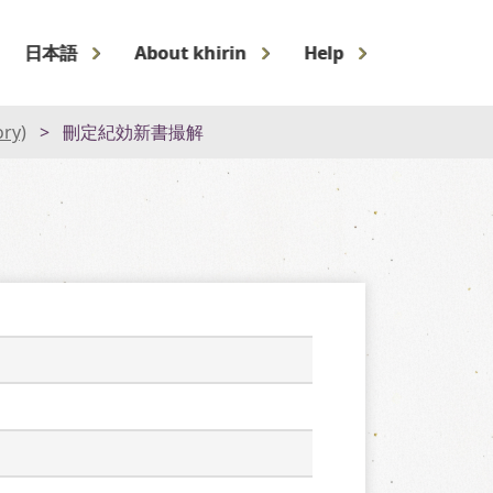
日本語
About khirin
Help
ory)
刪定紀効新書撮解