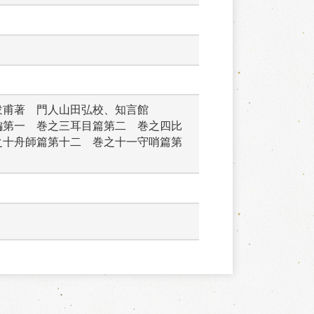
衆甫著　門人山田弘校、知言館
編第一　巻之三耳目篇第二　巻之四比
之十舟師篇第十二　巻之十一守哨篇第