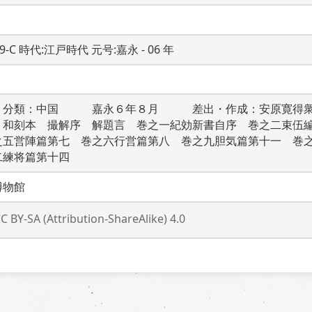
19-C 時代:江戸時代 元号:嘉永 - 06 年
　分類：中国　　　嘉永６年８月　　　差出・作成：安原寛得
：和刻本　撮解序　解題言　巻之一紀効新書自序　巻之二束伍
之五営陣篇第七　巻之六行営篇第八　巻之九胆気篇第十一　巻
二練将篇第十四
博物館
C BY-SA (Attribution-ShareAlike) 4.0