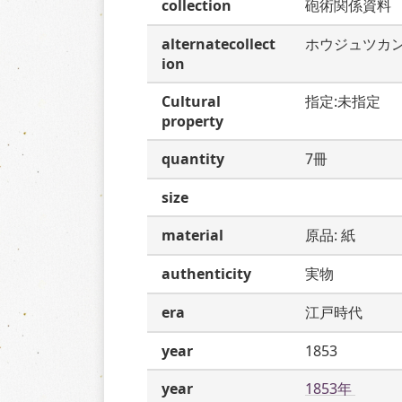
collection
砲術関係資料
alternatecollect
ホウジュツカ
ion
Cultural
指定:未指定
property
quantity
7冊
size
material
原品: 紙
authenticity
実物
era
江戸時代
year
1853
year
1853年