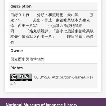
description
目録３１頁　　分類：和流砲術　天山流　　　嘉
永７年　　　差出・作成：東都咬菜坂本先生依
命、西出一八写　　　虫損甚西洋銃砲詳細
附　　　「烙丸明辨評」「嘉永七歳於東都咬菜坂
本先生依命写之西出一八」　　　即日閲覧：画像
有
Owner
国立歴史民俗博物館
Rights
CC BY-SA (Attribution-ShareAlike) 
4.0
National Museum of Japanese History