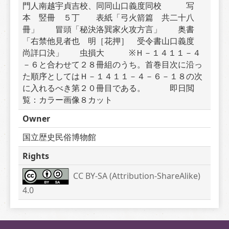
門人南越宇貞吉校、同同山口義度同校　　　写
本　竪冊　５丁　　表紙「弓火箭篇　共二十八
冊」　　冒頭「秘決洛巽家火攻方言」　　奥書
「右禁他見者也　明［花押］　受令書山口義度　
尚詳口決」　　虫損大　　　※Ｈ－１４１１－４
－６と合わせて２８冊組のうち。首巻目次に沿っ
た順序としてはＨ－１４１１－４－６－１８の次
に入れるべき第２０冊目である。　　　即日閲
覧：カラー画像８カット
Owner
国立歴史民俗博物館
Rights
CC BY-SA (Attribution-ShareAlike) 
4.0