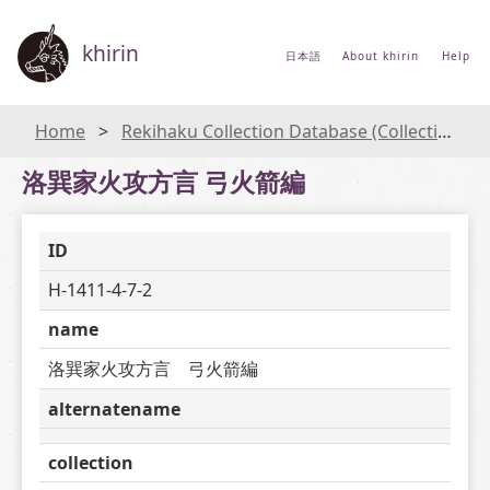
khirin
日本語
About khirin
Help
Home
Rekihaku Collection Database (Collections Database of the National Museum of Japanese History)
洛巽家火攻方言 弓火箭編
ID
H-1411-4-7-2
name
洛巽家火攻方言　弓火箭編
alternatename
collection