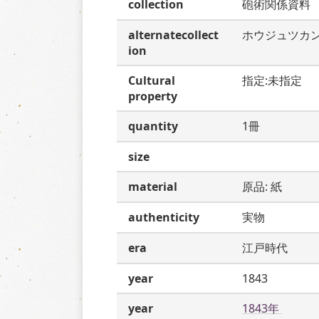
collection
砲術関係資料
alternatecollect
ホウジュツカ
ion
Cultural
指定:未指定
property
quantity
1冊
size
material
原品: 紙
authenticity
実物
era
江戸時代
year
1843
year
1843年