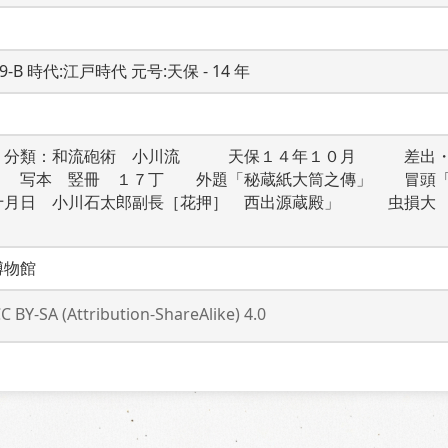
19-B 時代:江戸時代 元号:天保 - 14 年
　分類：和流砲術　小川流　　　天保１４年１０月　　　差出
　　写本　竪冊　１７丁　　外題「秘蔵紙大筒之傳」　　冒頭
十月日　小川石太郎副長［花押］　西出源蔵殿」　　　虫損大
博物館
C BY-SA (Attribution-ShareAlike) 4.0