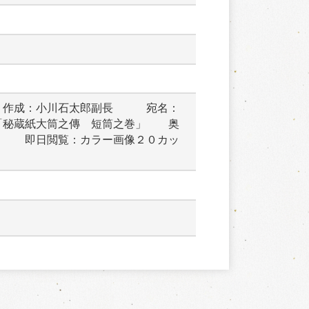
・作成：小川石太郎副長　　　宛名：
「秘蔵紙大筒之傳　短筒之巻」　　奥
　　　即日閲覧：カラー画像２０カッ