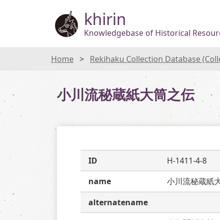
khirin
Knowledgebase of Historical Resourc
Home
Rekihaku Collection Database (Col
小川流秘蔵紙大筒之伝
ID
H-1411-4-8
name
小川流秘蔵紙
alternatename