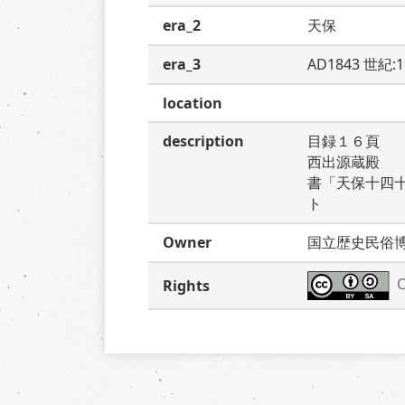
era_2
天保
era_3
AD1843 世紀:
location
description
目録１６頁　
西出源蔵殿　
書「天保十四
ト
Owner
国立歴史民俗
C
Rights