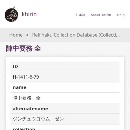
khirin
日本語
About khirin
Help
Home
Rekihaku Collection Database (Collections Database of the National Museum of Japanese History)
陣中要務 全
ID
H-1411-6-79
name
陣中要務　全
alternatename
ジンチュウヨウム　ゼン
collection