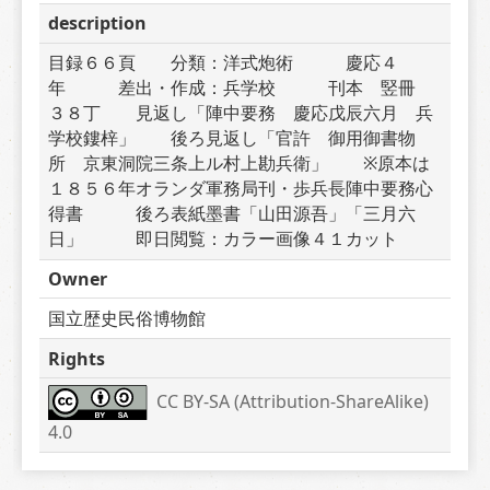
description
目録６６頁　　分類：洋式炮術　　　慶応４
年　　　差出・作成：兵学校　　　刊本　竪冊　
３８丁　　見返し「陣中要務　慶応戊辰六月　兵
学校鏤梓」　　後ろ見返し「官許　御用御書物
所　京東洞院三条上ル村上勘兵衛」　　※原本は
１８５６年オランダ軍務局刊・歩兵長陣中要務心
得書　　　後ろ表紙墨書「山田源吾」「三月六
日」　　　即日閲覧：カラー画像４１カット
Owner
国立歴史民俗博物館
Rights
CC BY-SA (Attribution-ShareAlike) 
4.0