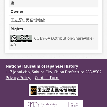
庸　　　
Owner
国立歴史民俗博物館
Rights
CC BY-SA (Attribution-ShareAlike) 
4.0
National Museum of Japanese History
117 Jonai-cho, Sakura City, Chiba Prefecture 285-8502
Privacy Policy
Contact Form