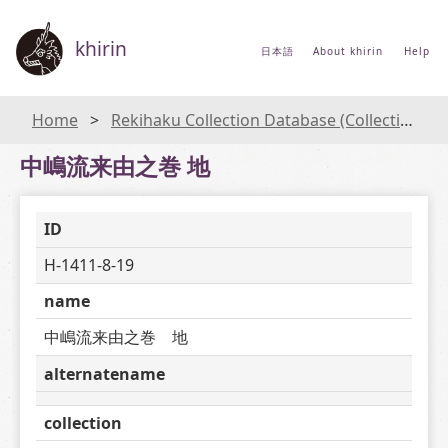
khirin
日本語
About khirin
Help
Home
Rekihaku Collection Database (Collections Database of the National Museum of Japanese History)
中嶋流来由之巻 地
ID
H-1411-8-19
name
中嶋流来由之巻　地
alternatename
collection