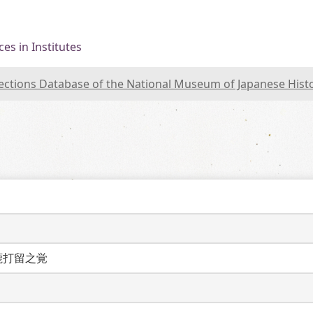
es in Institutes
lections Database of the National Museum of Japanese Hist
鹿打留之覚