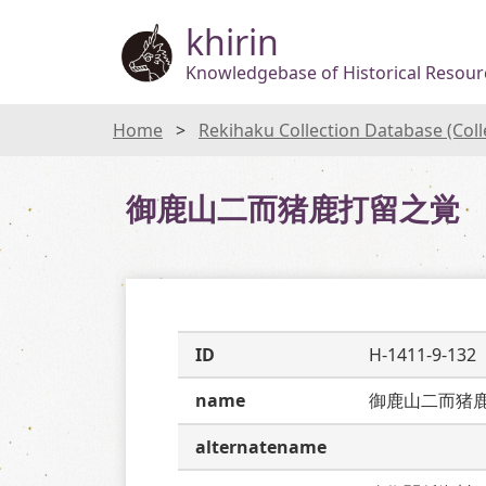
khirin
Knowledgebase of Historical Resourc
Home
Rekihaku Collection Database (Col
御鹿山二而猪鹿打留之覚
ID
H-1411-9-132
name
御鹿山二而猪
alternatename