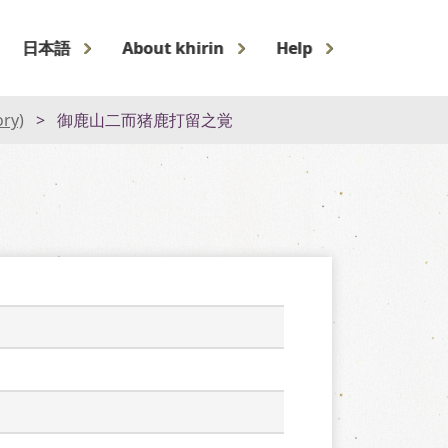
日本語
About khirin
Help
ory)
御鹿山二而猪鹿打留之覚