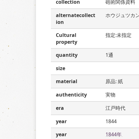
collection
砲術関係資料
alternatecollect
ホウジュツカ
ion
Cultural
指定:未指定
property
quantity
1通
size
material
原品: 紙
authenticity
実物
era
江戸時代
year
1844
year
1844年