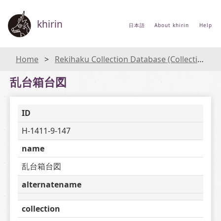
khirin
日本語
About khirin
Help
Home
Rekihaku Collection Database (Collections Database of the National Museum of Japanese History)
乱台箱台図
ID
H-1411-9-147
name
乱台箱台図
alternatename
collection