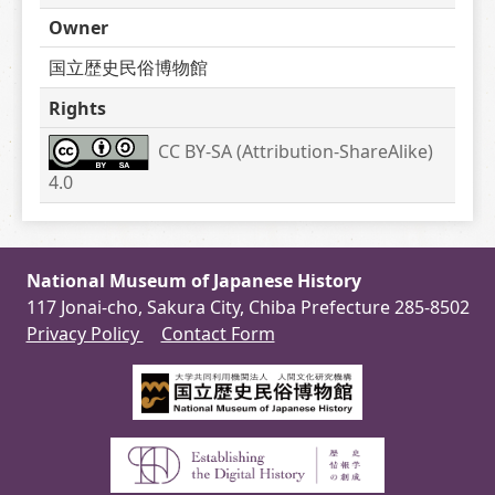
Owner
国立歴史民俗博物館
Rights
CC BY-SA (Attribution-ShareAlike) 
4.0
National Museum of Japanese History
117 Jonai-cho, Sakura City, Chiba Prefecture 285-8502
Privacy Policy
Contact Form