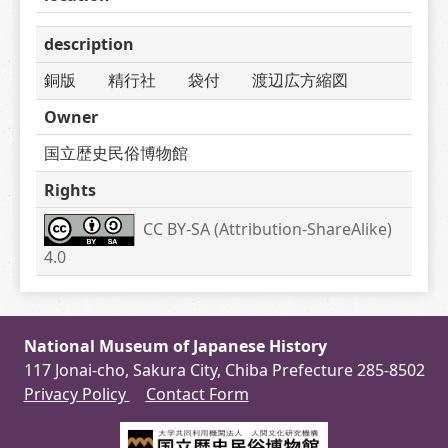
description
銅版　　精行社　　袋付　　渡辺広方縮図
Owner
国立歴史民俗博物館
Rights
CC BY-SA (Attribution-ShareAlike) 
4.0
National Museum of Japanese History
117 Jonai-cho, Sakura City, Chiba Prefecture 285-8502
Privacy Policy
Contact Form