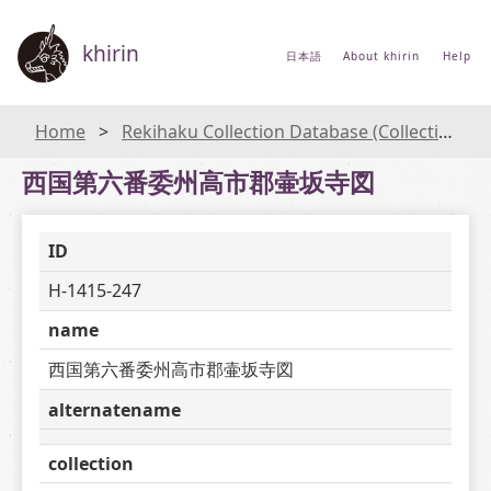
khirin
日本語
About khirin
Help
Home
Rekihaku Collection Database (Collections Database of the National Museum of Japanese History)
西国第六番委州高市郡壷坂寺図
ID
H-1415-247
name
西国第六番委州高市郡壷坂寺図
alternatename
collection