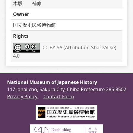
木版　　補修　
Owner
国立歴史民俗博物館
Rights
CC BY-SA (Attribution-ShareAlike) 
4.0
National Museum of Japanese History
117 Jonai-cho, Sakura City, Chiba Prefecture 285-8502
Privacy Policy
Contact Form