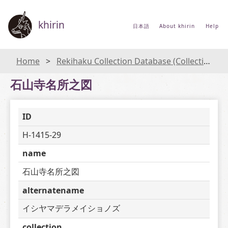
khirin
日本語
About khirin
Help
Home
Rekihaku Collection Database (Collections Database of the National Museum of Japanese History)
石山寺名所之図
ID
H-1415-29
name
石山寺名所之図
alternatename
イシヤマデラメイショノズ
collection