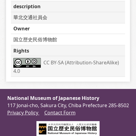
description
華北交通社員会
Owner
国立歴史民俗博物館
Rights
CC BY-SA (Attribution-ShareAlike) 
4.0
National Museum of Japanese History
117 Jonai-cho, Sakura City, Chiba Prefecture 285-8502
Privacy Policy
Contact Form