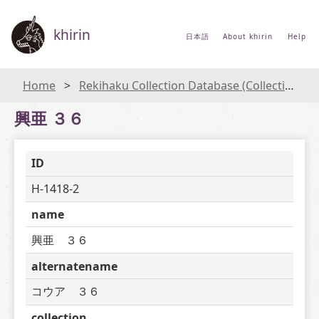
khirin
日本語
About khirin
Help
Home
Rekihaku Collection Database (Collections Database of the National Museum of Japanese History)
興亜 ３６
ID
H-1418-2
name
興亜　３６
alternatename
コウア　３６
collection