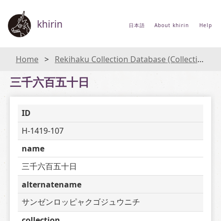
khirin
日本語
About khirin
Help
Home
Rekihaku Collection Database (Collections Database of the National Museum of Japanese History)
三千六百五十日
ID
H-1419-107
name
三千六百五十日
alternatename
サンゼンロッピャクゴジュウニチ
collection