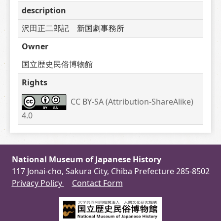
description
沢田正二郎記　新国劇事務所
Owner
国立歴史民俗博物館
Rights
CC BY-SA (Attribution-ShareAlike) 
4.0
National Museum of Japanese History
117 Jonai-cho, Sakura City, Chiba Prefecture 285-8502
Privacy Policy
Contact Form