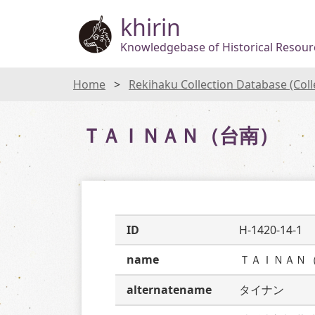
khirin
Knowledgebase of Historical Resourc
Home
Rekihaku Collection Database (Col
ＴＡＩＮＡＮ（台南）
ID
H-1420-14-1
name
ＴＡＩＮＡＮ
alternatename
タイナン