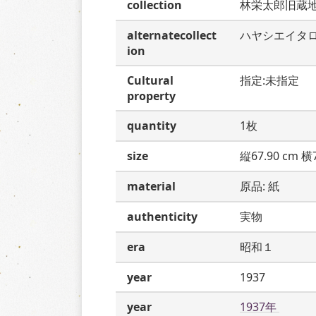
collection
林栄太郎旧蔵
alternatecollect
ハヤシエイタ
ion
Cultural
指定:未指定
property
quantity
1枚
size
縦67.90 cm 横7
material
原品: 紙
authenticity
実物
era
昭和１
year
1937
year
1937年