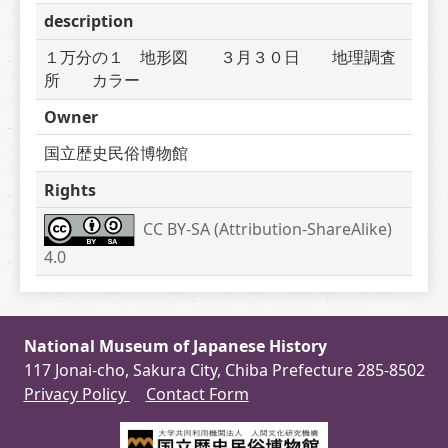
description
１万分の１　地形図　　３月３０日　　地理調査
所　　カラー
Owner
国立歴史民俗博物館
Rights
CC BY-SA (Attribution-ShareAlike) 
4.0
National Museum of Japanese History
117 Jonai-cho, Sakura City, Chiba Prefecture 285-8502
Privacy Policy
Contact Form