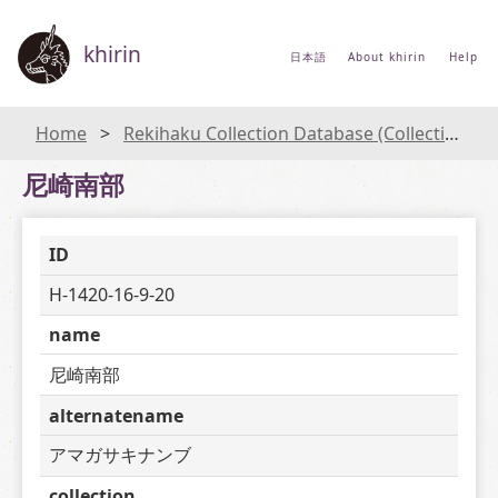
khirin
日本語
About khirin
Help
Home
Rekihaku Collection Database (Collections Database of the National Museum of Japanese History)
尼崎南部
ID
H-1420-16-9-20
name
尼崎南部
alternatename
アマガサキナンブ
collection