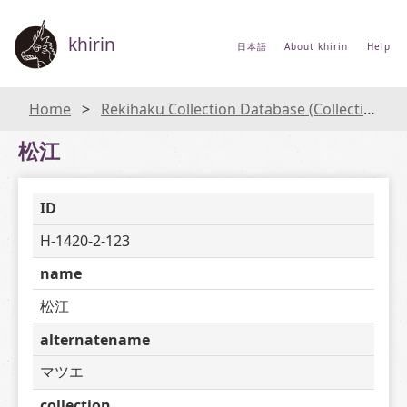
khirin
日本語
About khirin
Help
Home
Rekihaku Collection Database (Collections Database of the National Museum of Japanese History)
松江
ID
H-1420-2-123
name
松江
alternatename
マツエ
collection