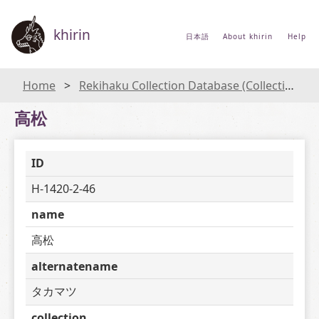
khirin
日本語
About khirin
Help
Home
Rekihaku Collection Database (Collections Database of the National Museum of Japanese History)
高松
ID
H-1420-2-46
name
高松
alternatename
タカマツ
collection