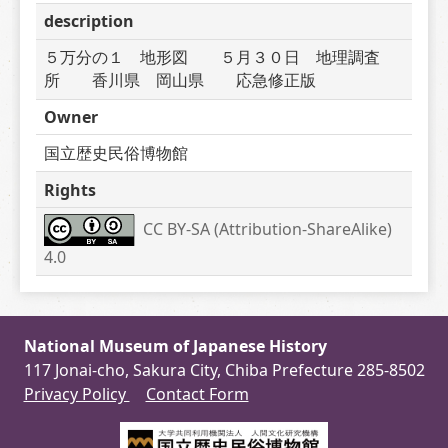
description
５万分の１　地形図　　５月３０日　地理調査
所　　香川県　岡山県　　応急修正版　
Owner
国立歴史民俗博物館
Rights
CC BY-SA (Attribution-ShareAlike) 
4.0
National Museum of Japanese History
117 Jonai-cho, Sakura City, Chiba Prefecture 285-8502
Privacy Policy
Contact Form