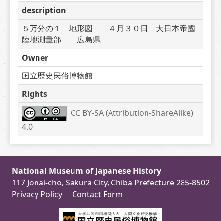
description
５万分の１　地形図　　４月３０日　大日本帝國
陸地測量部　　広島県　
Owner
国立歴史民俗博物館
Rights
CC BY-SA (Attribution-ShareAlike) 
4.0
National Museum of Japanese History
117 Jonai-cho, Sakura City, Chiba Prefecture 285-8502
Privacy Policy
Contact Form